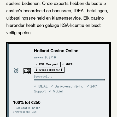
spelers bedienen. Onze experts hebben de beste 5
casino's beoordeeld op bonussen, iDEAL-betalingen,
uitbetalingssnelheid en klantenservice. Elk casino
hieronder heeft een geldige KSA-licentie en biedt
veilig spelen.
Holland Casino Online
★★★★★ 9.8/10
✓ KSA Vergund
⚡ iDEAL
🎰
🥇
🔒 Staatsbedrijf
Beoordeling
✓ iDEAL ✓ Bankover­schrijving ✓ 24/7
Support ✓ Mobiel
100% tot €250
+ 50 Gratis Spins
Inzeteisen: 25×