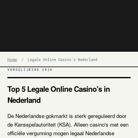
Home
/
Legale Online Casino's Nederland
VERGELIJKING 2026
Top 5 Legale Online Casino's in
Nederland
De Nederlandse gokmarkt is sterk gereguleerd door
de Kansspelautoriteit (KSA). Alleen casino's met een
officiële vergunning mogen legaal Nederlandse