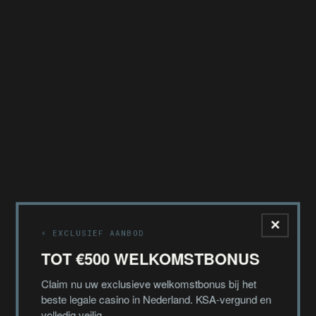
✕
⚡ EXCLUSIEF AANBOD
TOT €500 WELKOMSTBONUS
Claim nu uw exclusieve welkomstbonus bij het
beste legale casino in Nederland. KSA-vergund en
volledig veilig.