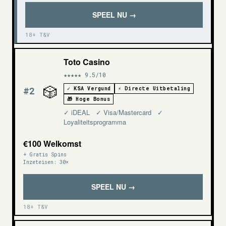
SPEEL NU →
18+ T&V
Toto Casino
★★★★★ 9.5/10
🎲
#2
✓ KSA Vergund
⚡ Directe Uitbetaling
🎁 Hoge Bonus
✓ iDEAL ✓ Visa/Mastercard ✓
Loyaliteitsprogramma
€100 Welkomst
+ Gratis Spins
Inzeteisen: 30×
SPEEL NU →
18+ T&V